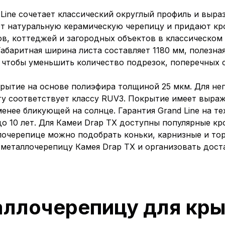
Line сочетает классический округлый профиль и выр
 натуральную керамическую черепицу и придают кр
в, коттеджей и загородных объектов в классическом
Габаритная ширина листа составляет 1180 мм, полезна
 чтобы уменьшить количество подрезок, поперечных 
рытие на основе полиэфира толщиной 25 мкм. Для не
ету соответствует классу RUV3. Покрытие имеет выра
менее бликующей на солнце. Гарантия Grand Line на т
до 10 лет. Для Камеи Drap TX доступны популярные кр
аллочерепице можно подобрать коньки, карнизные и то
еталлочерепицу Камея Drap TX и организовать дост
ллочерепицу для кры