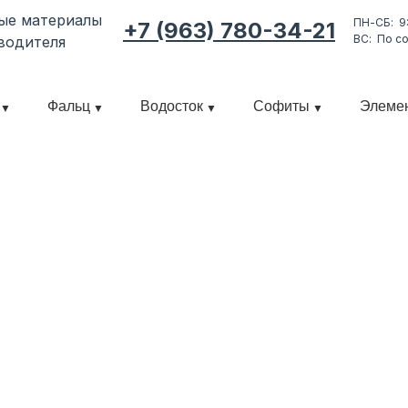
ные материалы
ПН-СБ: 9
+7 (963) 780-34-21
ВС: По с
водителя
Фальц
Водосток
Софиты
Элеме