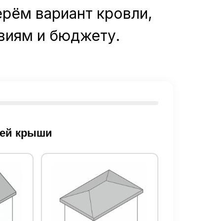
ерём вариант кровли,
виям и бюджету.
шей крыши