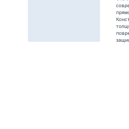
совр
прям
Конс
толщ
повр
защи