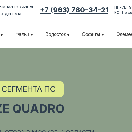
ные материалы
ПН-СБ: 9
+7 (963) 780-34-21
ВС: По с
водителя
Фальц
Водосток
Софиты
Элеме
 СЕГМЕНТА ПО
ZE QUADRO