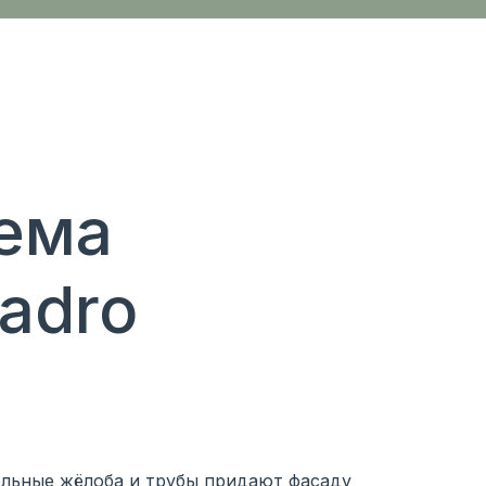
тема
adro
ольные жёлоба и трубы придают фасаду