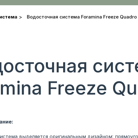
система
>
Водосточная система Foramina Freeze Quadro
осточная сис
amina Freeze Qu
ание:
система выделяется оригинальным дизайном: прямоуг