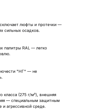
исключает люфты и протечки —
ях сильных осадков.
ах палитры RAL — легко
овлю.
рючести "НГ" — не
ь.
 класса (275 г/м²), внешняя
нняя — специальным защитным
е и агрессивной среде.