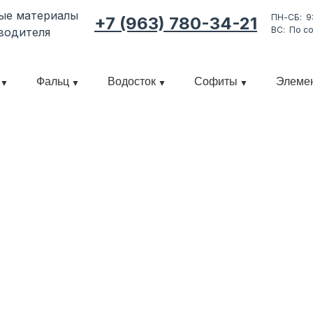
ные материалы
ПН-СБ: 9
+7 (963) 780-34-21
ВС: По с
водителя
Фальц
Водосток
Софиты
Элеме