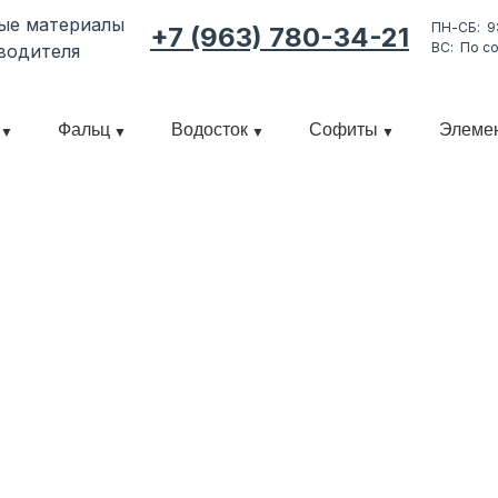
ные материалы
ПН-СБ: 9
+7 (963) 780-34-21
ВС: По с
водителя
Фальц
Водосток
Софиты
Элеме