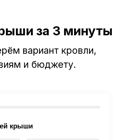
рыши за 3 минуты
ерём вариант кровли,
виям и бюджету.
шей крыши