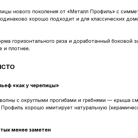
цы нового поколения от «Металл Профиль» с симмет
н одинаково хорошо подходит и для классических дом
а горизонтального реза и доработанный боковой зам
е и плотнее.
ИСТО
льеф «как у черепицы»
лны с округлыми прогибами и гребнями — крыша смо
а. Профиль хорошо имитирует натуральную (керамичес
стык менее заметен